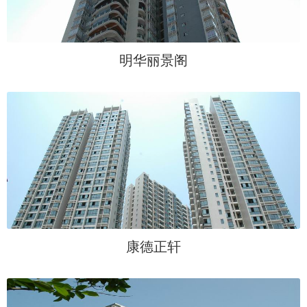
明华丽景阁
康德正轩