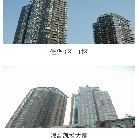
佳华B区、F区
浪高凯悦大厦