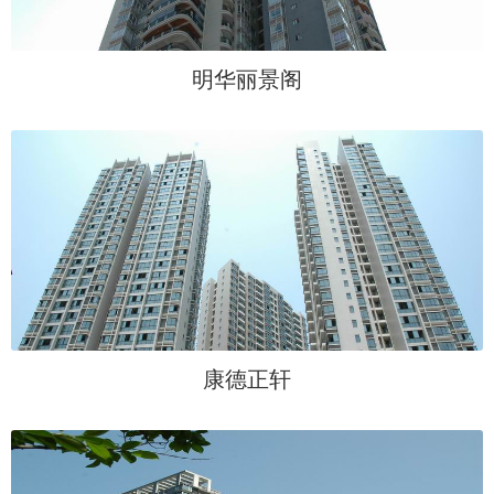
明华丽景阁
康德正轩